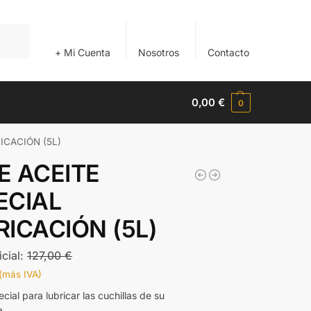
Buscar
+ Mi Cuenta
Nosotros
Contacto
0,00
€
0
ICACIÓN (5L)
E ACEITE
ECIAL
RICACIÓN (5L)
icial:
127,00
€
(más IVA)
cial para lubricar las cuchillas de su
a,