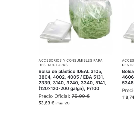
ACCESORIOS Y CONSUMIBLES PARA
ACCES
DESTRUCTORAS
DEST
Bolsa de plástico IDEAL 3105,
Bolsa
3804, 4002, 4005 / EBA 5131,
4606,
2339, 3140, 3240, 3340, 5141,
5346
(120×120-200 galga), P/100
Preci
Precio Oficial:
75,00
€
118,7
53,63
€
(más IVA)