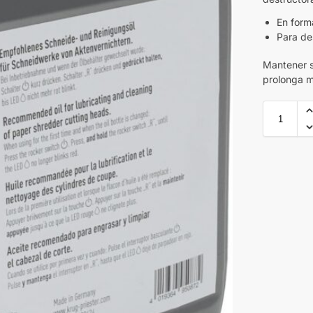
En forma
Para de
Mantener s
prolonga m