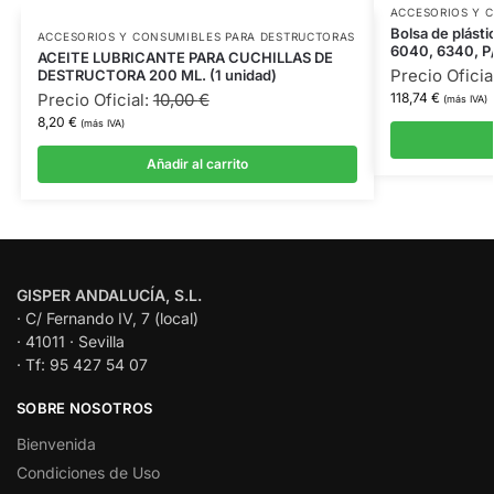
ACCESORIOS Y 
Bolsa de plást
ACCESORIOS Y CONSUMIBLES PARA DESTRUCTORAS
6040, 6340, P
ACEITE LUBRICANTE PARA CUCHILLAS DE
Precio Oficia
DESTRUCTORA 200 ML. (1 unidad)
118,74
€
Precio Oficial:
10,00
€
(más IVA)
8,20
€
(más IVA)
Añadir al carrito
GISPER ANDALUCÍA, S.L.
· C/ Fernando IV, 7 (local)
· 41011 · Sevilla
· Tf: 95 427 54 07
SOBRE NOSOTROS
Bienvenida
Condiciones de Uso