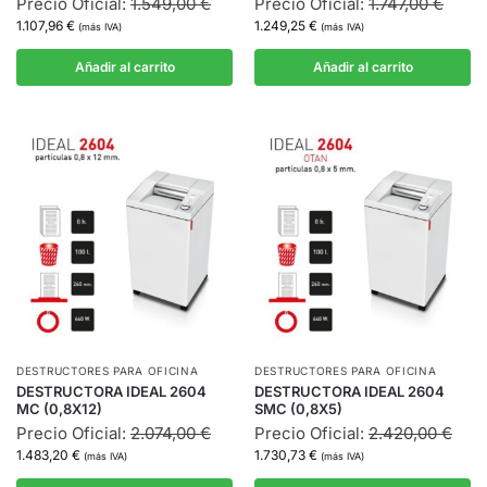
Precio Oficial:
1.549,00
€
Precio Oficial:
1.747,00
€
1.107,96
€
1.249,25
€
(más IVA)
(más IVA)
Añadir al carrito
Añadir al carrito
DESTRUCTORES PARA OFICINA
DESTRUCTORES PARA OFICINA
DESTRUCTORA IDEAL 2604
DESTRUCTORA IDEAL 2604
MC (0,8X12)
SMC (0,8X5)
Precio Oficial:
2.074,00
€
Precio Oficial:
2.420,00
€
1.483,20
€
1.730,73
€
(más IVA)
(más IVA)