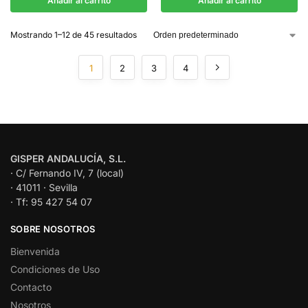
Añadir al carrito
Añadir al carrito
Mostrando 1–12 de 45 resultados
1
2
3
4
GISPER ANDALUCÍA, S.L.
· C/ Fernando IV, 7 (local)
· 41011 · Sevilla
· Tf: 95 427 54 07
SOBRE NOSOTROS
Bienvenida
Condiciones de Uso
Contacto
Nosotros