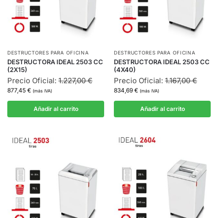
DESTRUCTORES PARA OFICINA
DESTRUCTORES PARA OFICINA
DESTRUCTORA IDEAL 2503 CC
DESTRUCTORA IDEAL 2503 CC
(2X15)
(4X40)
Precio Oficial:
1.227,00
€
Precio Oficial:
1.167,00
€
877,45
€
834,69
€
(más IVA)
(más IVA)
Añadir al carrito
Añadir al carrito