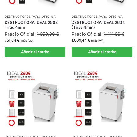
DESTRUCTORES PARA OFICINA
DESTRUCTORES PARA OFICINA
DESTRUCTORA IDEAL 2503
DESTRUCTORA IDEAL 2604
Tiras 4mm
(Tiras 4mm)
Precio Oficial:
1.050,00
€
Precio Oficial:
1.411,00
€
751,04
€
1.009,44
€
(más IVA)
(más IVA)
Añadir al carrito
Añadir al carrito