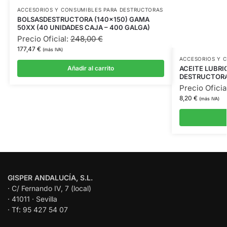
ACCESORIOS Y CONSUMIBLES PARA DESTRUCTORAS
BOLSASDESTRUCTORA (140×150) GAMA
50XX (40 UNIDADES CAJA – 400 GALGA)
Precio Oficial:
248,00
€
177,47
€
(más IVA)
ACCESORIOS Y 
Añadir al carrito
ACEITE LUBRI
DESTRUCTORA 2
Precio Oficia
8,20
€
(más IVA)
GISPER ANDALUCÍA, S.L.
· C/ Fernando IV, 7 (local)
· 41011 · Sevilla
· Tf: 95 427 54 07