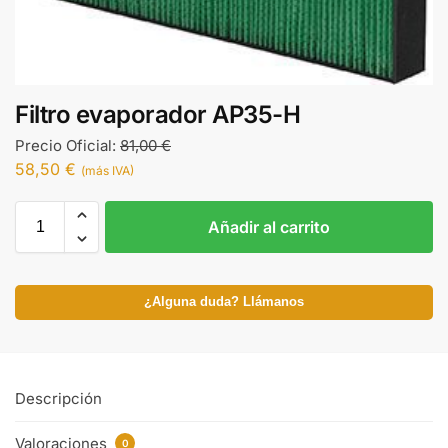
Filtro evaporador AP35-H
Precio Oficial:
81,00
€
58,50
€
(más IVA)
Añadir al carrito
¿Alguna duda? Llámanos
Descripción
Valoraciones
0