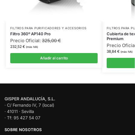
FILTROS PARA PURIFICADORES Y ACCESORIOS
FILTROS PARA P
Filtro 360º AP140 Pro
Cubierta de tex
Premium
Precio Oficial:
325,00
€
Precio Oficia
232,52
€
(más IVA)
38,84
€
(más IVA)
Añadir al carrito
GISPER ANDALUCÍA, S.L.
· C/ Fernando IV, 7 (local)
· 41011 · Sevilla
· Tf: 95 427 54 07
SOBRE NOSOTROS