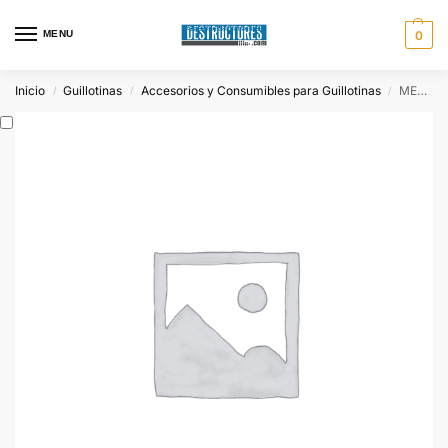
MENU
0
Inicio
Guillotinas
Accesorios y Consumibles para Guillotinas
MESA THE 56
/
/
/