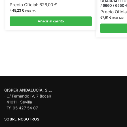
CUADRADILLO 
Precio Oficial:
626,00
€
/ 6660 / 6550-
448,23
€
(más IVA)
Precio Oficia
67,61
€
(más IVA)
Añadir al carrito
GISPER ANDALUCÍA, S.L.
· C/ Fernando IV, 7 (local)
· 41011 · Sevilla
· Tf: 95 427 54 07
SOBRE NOSOTROS