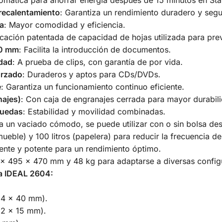
recalentamiento
: Garantiza un rendimiento duradero y segu
la
: Mayor comodidad y eficiencia.
icación patentada de capacidad de hojas utilizada para prev
60 mm
: Facilita la introducción de documentos.
idad
: A prueba de clips, con garantía de por vida.
orzado
: Duraderos y aptos para CDs/DVDs.
e
: Garantiza un funcionamiento continuo eficiente.
najes)
: Con caja de engranajes cerrada para mayor durabil
ruedas
: Estabilidad y movilidad combinadas.
ra un vaciado cómodo, se puede utilizar con o sin bolsa de
(mueble) y 100 litros (papelera) para reducir la frecuencia d
ciente y potente para un rendimiento óptimo.
 x 495 x 470 mm y 48 kg para adaptarse a diversas config
ra IDEAL 2604:
 4 × 40 mm).
 2 × 15 mm).