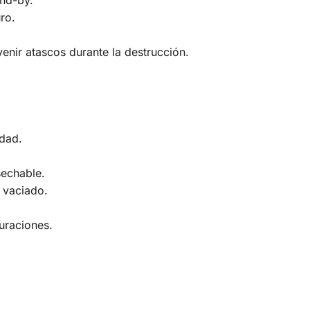
ro.
enir atascos durante la destrucción.
idad.
sechable.
e vaciado.
uraciones.