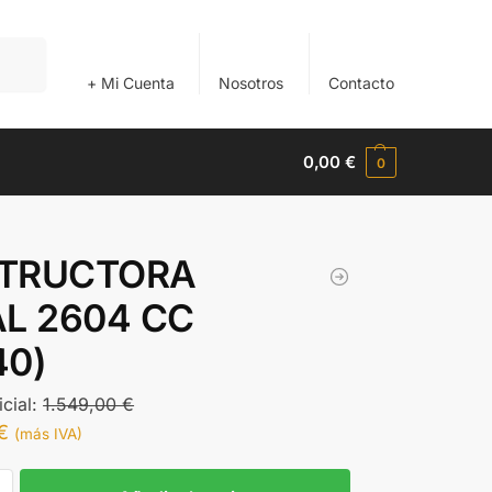
Buscar
+ Mi Cuenta
Nosotros
Contacto
0,00
€
0
TRUCTORA
AL 2604 CC
40)
icial:
1.549,00
€
€
(más IVA)