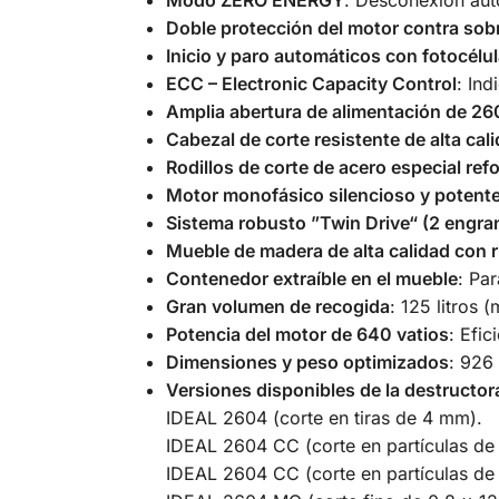
Doble protección del motor contra sob
Inicio y paro automáticos con fotocélu
ECC – Electronic Capacity Control
: Ind
Amplia abertura de alimentación de 2
Cabezal de corte resistente de alta cal
Rodillos de corte de acero especial ref
Motor monofásico silencioso y potent
Sistema robusto ”Twin Drive“ (2 engra
Mueble de madera de alta calidad con 
Contenedor extraíble en el mueble
: Pa
Gran volumen de recogida
: 125 litros 
Potencia del motor de 640 vatios
: Efi
Dimensiones y peso optimizados
: 926
Versiones disponibles de la destructo
IDEAL 2604 (corte en tiras de 4 mm).
IDEAL 2604 CC (corte en partículas de
IDEAL 2604 CC (corte en partículas de