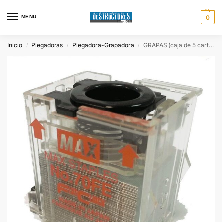
MENU
0
Inicio
Plegadoras
Plegadora-Grapadora
GRAPAS (caja de 5 cartuchos con 5.000 grapas/cartucho)
/
/
/