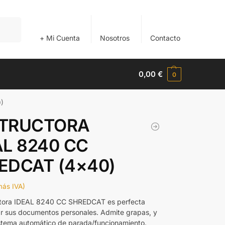
Buscar
+ Mi Cuenta
Nosotros
Contacto
0,00
€
0
)
TRUCTORA
AL 8240 CC
EDCAT (4×40)
más IVA)
ctora IDEAL 8240 CC SHREDCAT es perfecta
rar sus documentos personales. Admite grapas, y
istema automático de parada/funcionamiento.