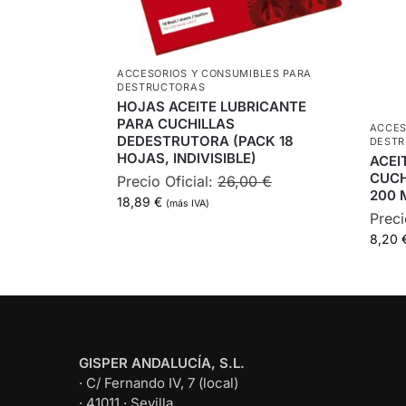
ACCESORIOS Y CONSUMIBLES PARA
DESTRUCTORAS
HOJAS ACEITE LUBRICANTE
PARA CUCHILLAS
ACCES
DEDESTRUTORA (PACK 18
DEST
HOJAS, INDIVISIBLE)
ACEI
CUCH
Precio Oficial:
26,00
€
200 M
18,89
€
(más IVA)
Preci
8,20
GISPER ANDALUCÍA, S.L.
· C/ Fernando IV, 7 (local)
· 41011 · Sevilla