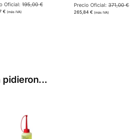
o Oficial:
195,00
€
Precio Oficial:
371,00
€
87
€
265,84
€
(más IVA)
(más IVA)
 pidieron...